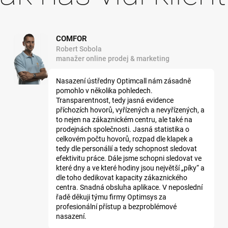
COMFOR
Robert Sobola
manažer online prodej & marketing
Nasazení ústředny Optimcall nám zásadně
pomohlo v několika pohledech.
Transparentnost, tedy jasná evidence
příchozích hovorů, vyřízených a nevyřízených, a
to nejen na zákaznickém centru, ale také na
prodejnách společnosti. Jasná statistika o
celkovém počtu hovorů, rozpad dle klapek a
tedy dle personálií a tedy schopnost sledovat
efektivitu práce. Dále jsme schopni sledovat ve
které dny a ve které hodiny jsou největší „píky“ a
dle toho dedikovat kapacity zákaznického
centra. Snadná obsluha aplikace. V neposlední
řadě děkuji týmu firmy Optimsys za
profesionální přístup a bezproblémové
nasazení.