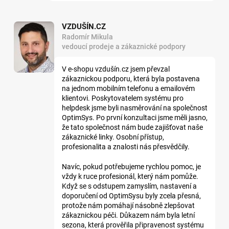
VZDUŠÍN.CZ
Radomír Mikula
vedoucí prodeje a zákaznické podpory
V e-shopu vzdušín.cz jsem převzal
zákaznickou podporu, která byla postavena
na jednom mobilním telefonu a emailovém
klientovi. Poskytovatelem systému pro
helpdesk jsme byli nasměrování na společnost
OptimSys. Po první konzultaci jsme měli jasno,
že tato společnost nám bude zajišťovat naše
zákaznické linky. Osobní přístup,
profesionalita a znalosti nás přesvědčily.
Navíc, pokud potřebujeme rychlou pomoc, je
vždy k ruce profesionál, který nám pomůže.
Když se s odstupem zamyslím, nastavení a
doporučení od OptimSysu byly zcela přesná,
protože nám pomáhají násobně zlepšovat
zákaznickou péči. Důkazem nám byla letní
sezona, která prověřila připravenost systému