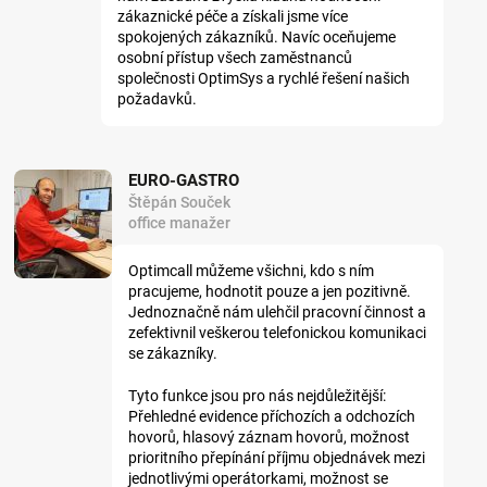
zákaznické péče a získali jsme více
spokojených zákazníků. Navíc oceňujeme
osobní přístup všech zaměstnanců
společnosti OptimSys a rychlé řešení našich
požadavků.
EURO-GASTRO
Štěpán Souček
office manažer
Optimcall můžeme všichni, kdo s ním
pracujeme, hodnotit pouze a jen pozitivně.
Jednoznačně nám ulehčil pracovní činnost a
zefektivnil veškerou telefonickou komunikaci
se zákazníky.
Tyto funkce jsou pro nás nejdůležitější:
Přehledné evidence příchozích a odchozích
hovorů, hlasový záznam hovorů, možnost
prioritního přepínání příjmu objednávek mezi
jednotlivými operátorkami, možnost se