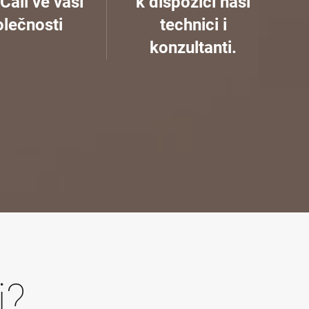
Call ve vaší
k dispozici naši
lečnosti
technici i
konzultanti.
i?