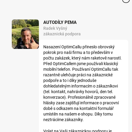
AUTODÍLY PEMA
Radek Vyšný
zákaznická podpora
Nasazení OptimCallu přineslo obrovský
pokrok pro naši firmu a to především v
počtu zakázek, který nám raketově narostl.
Před OptimCallem jsme používali klasický
mobilní telefon. Používaní OptimCallu tak
razantně ulehčuje práci na zákaznické
podpoře a to i díky jednoduše
dohledatelným informacím o zákazníkovi
(tel. kontakt, nahrávky hovorů, den tel.
konverzace). Profesionálně zpracované
hlásky zase zajišťují informace o pracovní
době s odkazem na kontaktní formulář
umístěn na našem e-shopu. Díky tomu
neztrácíme zákazníky.
Volat na Vaši zákaznickou podporu je