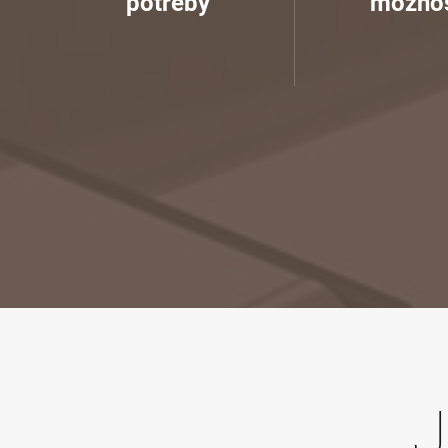
potřeby
možnos
J