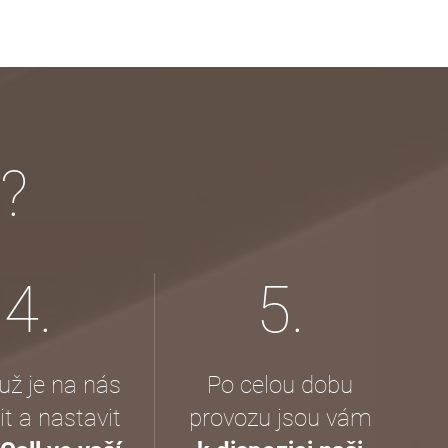
?
4.
5.
už je na nás
Po celou dobu
t a nastavit
provozu jsou vám