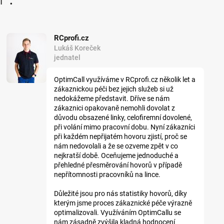
RCprofi.cz
Lukáš Koreček
jednatel
OptimCall využíváme v RCprofi.cz několik let a
zákaznickou péči bez jejich služeb si už
nedokážeme představit. Dříve se nám
zákaznici opakovaně nemohli dovolat z
důvodu obsazené linky, celofiremní dovolené,
při volání mimo pracovní dobu. Nyní zákazníci
při každém nepřijatém hovoru zjistí, proč se
nám nedovolali a že se ozveme zpět v co
nejkratší době. Oceňujeme jednoduché a
přehledné přesměrování hovorů v případě
nepřítomnosti pracovníků na lince.
Důležité jsou pro nás statistiky hovorů, díky
kterým jsme proces zákaznické péče výrazně
optimalizovali. Využíváním OptimCallu se
nám zásadně zvýšila kladná hodnocení