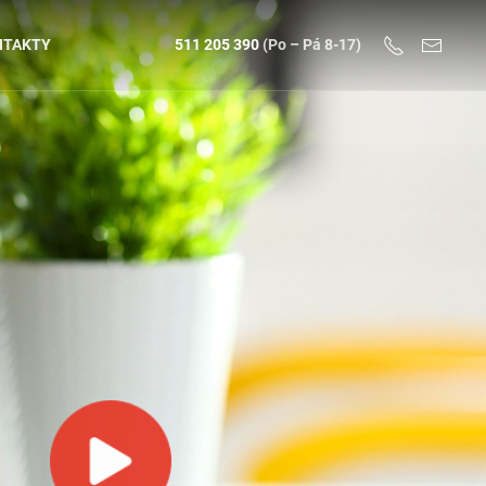
NTAKTY
511 205 390
(Po – Pá 8-17)