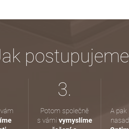
Jak postupujeme
3.
 vám
Potom společně
A pak 
víme
s vámi
vymyslíme
nasadi