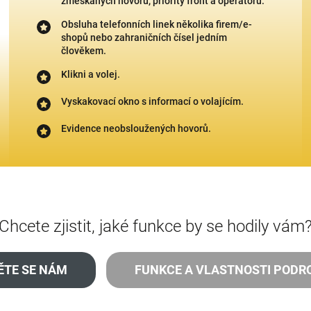
zmeškaných hovorů, priority front a operátorů.
Obsluha telefonních linek několika firem/e-
shopů nebo zahraničních čísel jedním
člověkem.
Klikni a volej.
Vyskakovací okno s informací o volajícím.
Evidence neobsloužených hovorů.
Chcete zjistit, jaké funkce by se hodily vám
ĚTE SE NÁM
FUNKCE A VLASTNOSTI PODR