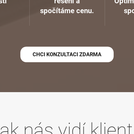
ti
řešení a
Optim
spočítáme cenu.
spo
CHCI KONZULTACI ZDARMA
ak nás vidí klient