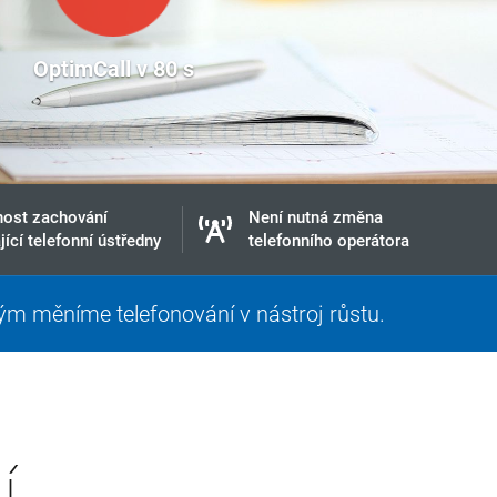
OptimCall v 80 s
ost zachování
Není nutná změna
jící telefonní ústředny
telefonního operátora
erým měníme telefonování v nástroj růstu.
í