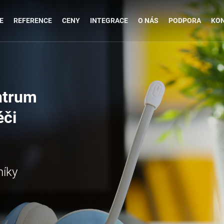
E
REFERENCE
CENY
INTEGRACE
O NÁS
PODPORA
KO
entrum
éči
níky