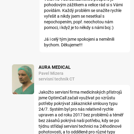
pohodovým zážitkem a velice rád si s Vámi
povídám. Každý problém se snažíte rychle
vyřešit a nikdy jsem se nesetkal s
nepochopením, popř. neochotou nám
pomoci, i když je to někdy s námi boj :)
Já i celý tým jsme spokojeni a neměnili
bychom. Děkujeme!!!
AURA MEDICAL
Pavel Mizera
servisní technik CT
Jakožto servisní firma medicínských přístrojů
jsme OptimCall začali využívat po vzrůstu
potřeby pokrývat zákaznické smlouvy typu
24/7. Systém byl pro nás relativně rychle
upraven a od roku 2017 bez problémů a téměř
bez zásahů pokrývá naši potřebu, kdy se po
týdnu střídají servisní technici na 24hodinové
pohotovosti, a to odděleně pro různé typy