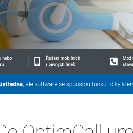
u nebo
Řešení mobilních
Možn
ru
i pevných linek
stáva
 ústředna
, ale software se spoustou funkcí, díky kt
Co OptimCall um