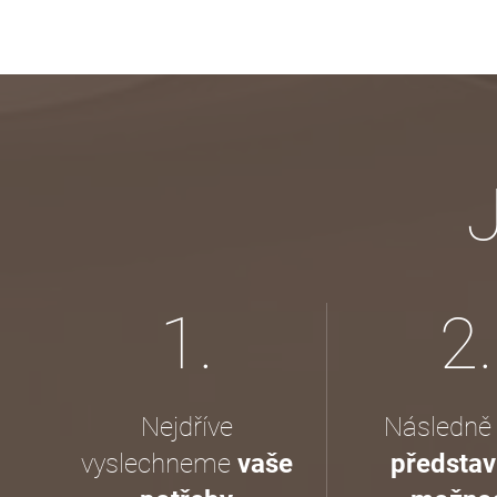
1.
2.
Nejdříve
Následně
vyslechneme
vaše
předsta