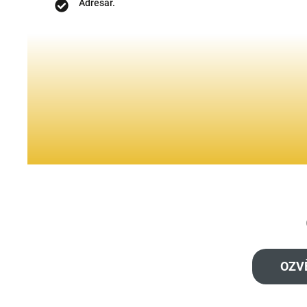
Adresář.
OZV