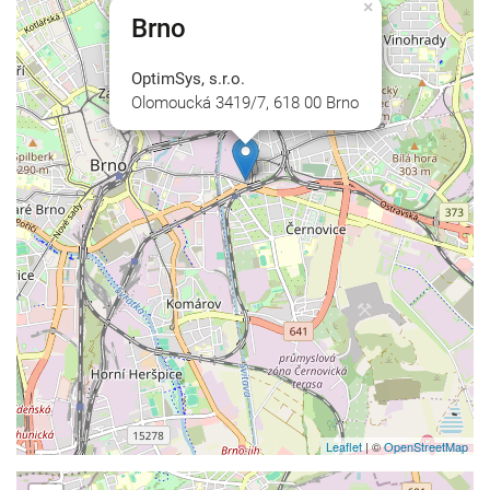
×
Brno
OptimSys, s.r.o.
Olomoucká 3419/7, 618 00 Brno
Leaflet
| ©
OpenStreetMap