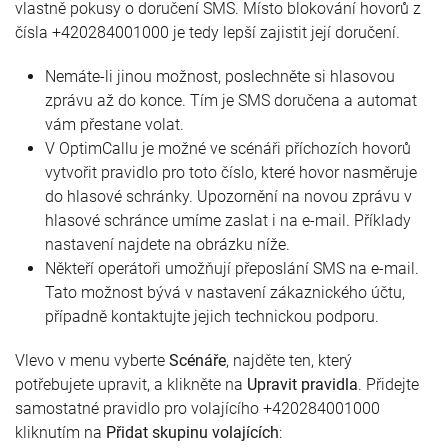
vlastně pokusy o doručení SMS. Místo blokování hovorů z
čísla +420284001000 je tedy lepší zajistit její doručení.
Nemáte-li jinou možnost, poslechněte si hlasovou
zprávu až do konce. Tím je SMS doručena a automat
vám přestane volat.
V OptimCallu je možné ve scénáři příchozích hovorů
vytvořit pravidlo pro toto číslo, které hovor nasměruje
do hlasové schránky. Upozornění na novou zprávu v
hlasové schránce umíme zaslat i na e-mail. Příklady
nastavení najdete na obrázku níže.
Někteří operátoři umožňují přeposlání SMS na e-mail.
Tato možnost bývá v nastavení zákaznického účtu,
případně kontaktujte jejich technickou podporu.
Vlevo v menu vyberte
Scénáře
, najděte ten, který
potřebujete upravit, a klikněte na
Upravit pravidla
. Přidejte
samostatné pravidlo pro volajícího +420284001000
kliknutím na
Přidat skupinu volajících
: